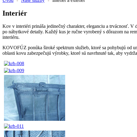
Úvod
-
Naše služby
-
Interiér a exteriér
Interiér
Kov v interiéri prináša jedinečný charakter, eleganciu a trvácnosť.
po nábytkové detaily. Každý kus je ručne vyrobený s dôrazom na rem
interiéru.
KOVOFÚZ ponúka široké spektrum služieb, ktoré sa pohybujú od um
oblasti kovu zabezpečujú výrobky, ktoré sú navrhnuté tak, aby vydrža