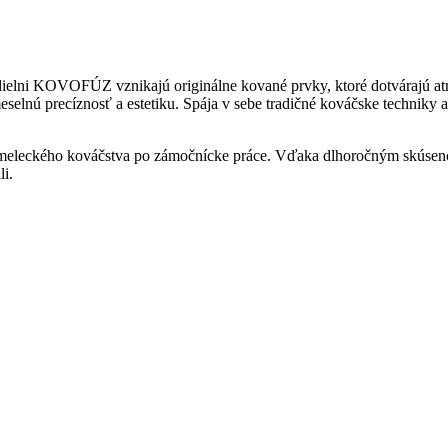
 V dielni KOVOFÚZ vznikajú originálne kované prvky, ktoré dotvárajú a
eselnú precíznosť a estetiku. Spája v sebe tradičné kováčske techni
eleckého kováčstva po zámočnícke práce. Vďaka dlhoročným skúsenos
li.