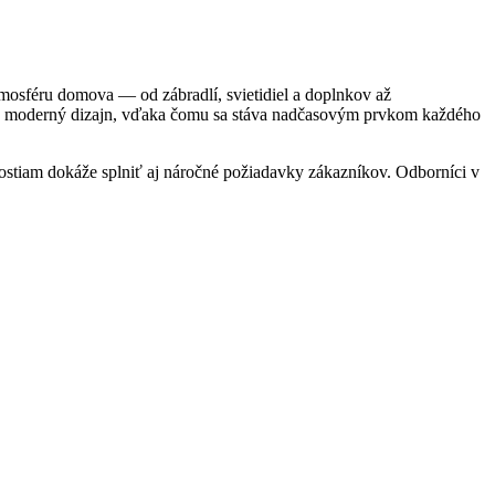
tmosféru domova — od zábradlí, svietidiel a doplnkov až
ky a moderný dizajn, vďaka čomu sa stáva nadčasovým prvkom každého
tiam dokáže splniť aj náročné požiadavky zákazníkov. Odborníci v