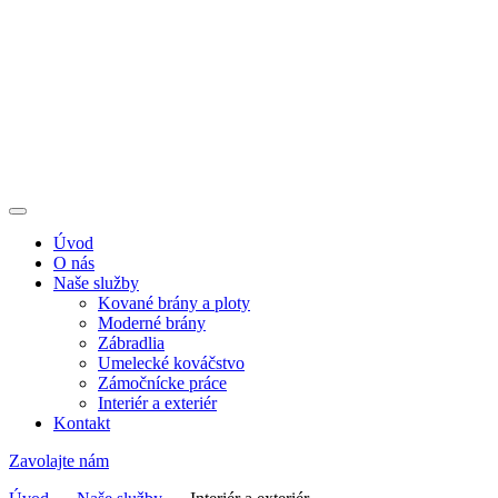
Úvod
O nás
Naše služby
Kované brány a ploty
Moderné brány
Zábradlia
Umelecké kováčstvo
Zámočnícke práce
Interiér a exteriér
Kontakt
Zavolajte nám